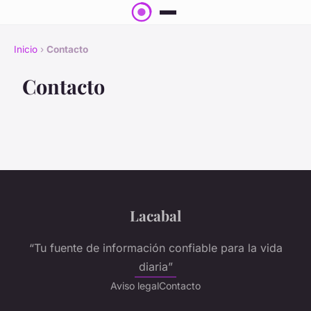
Inicio
›
Contacto
Contacto
Lacabal
“Tu fuente de información confiable para la vida
diaria”
Aviso legal
Contacto