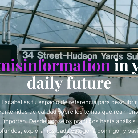
misinformation
in 
daily future
Lacabal es tu espacio de referencia para descubrir
contenidos de calidad sobre los temas que realment
importan. Desde consejos prácticos hasta análisis
ofundos, exploramos cada categoría con rigor y pas