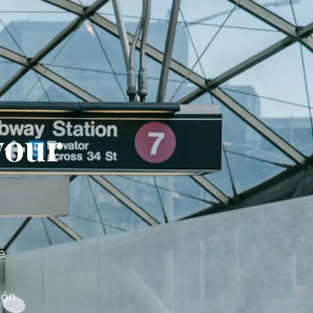
your
e
ión