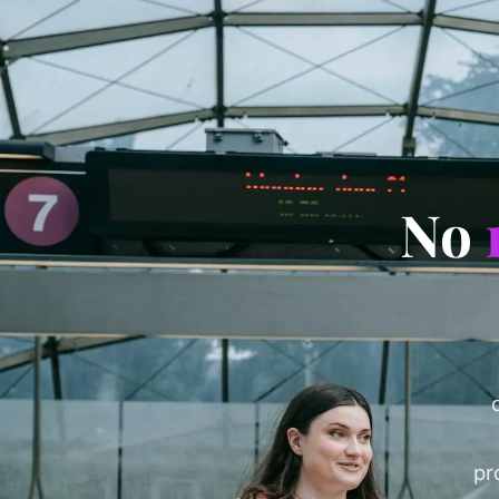
No
pr