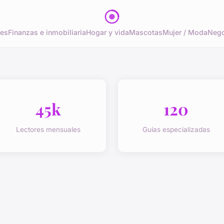
tes
Finanzas e inmobiliaria
Hogar y vida
Mascotas
Mujer / Moda
Nego
45k
120
Lectores mensuales
Guías especializadas