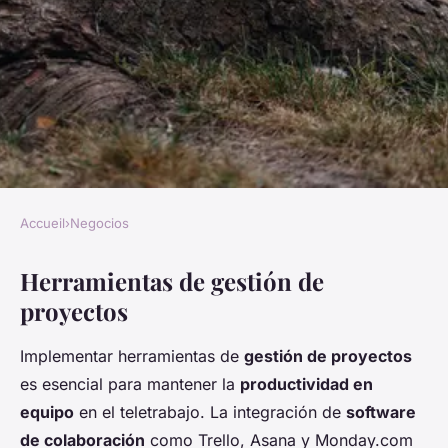
Accueil
›
Negocios
NEGOCIOS
Herramientas de gestión de
Descubre las mejores
proyectos
herramientas digitales para
potenciar tu productividad en
Implementar herramientas de
gestión de proyectos
el teletrabajo
es esencial para mantener la
productividad en
equipo
en el teletrabajo. La integración de
software
Enzo
•
27 mayo 2025
•
8 min de lecture
de colaboración
como Trello, Asana y Monday.com