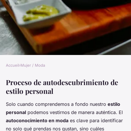
Accueil
›
Mujer / Moda
MUJER / MODA
Proceso de autodescubrimiento de
Guía para diseñar un armario
estilo personal
que exprese tu identidad
personal
Solo cuando comprendemos a fondo nuestro
estilo
personal
podemos vestirnos de manera auténtica. El
Enzo
•
27 mayo 2025
•
6 min de lecture
autoconocimiento en moda
es clave para identificar
no solo qué prendas nos gustan, sino cuáles