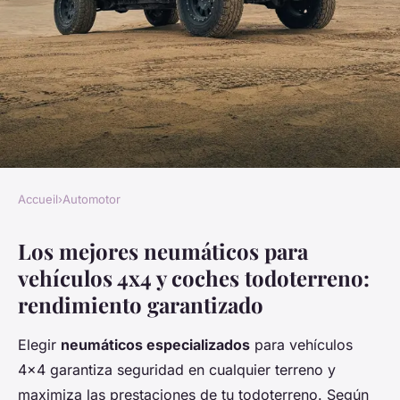
Accueil
›
Automotor
AUTOMOTOR
Los mejores neumáticos para
Neumáticos 4x4 y todoterreno:
vehículos 4x4 y coches todoterreno:
calidad y ofertas imperdibles
rendimiento garantizado
Enzo
•
18 diciembre 2025
•
7 min de lecture
Elegir
neumáticos especializados
para vehículos
4x4 garantiza seguridad en cualquier terreno y
maximiza las prestaciones de tu todoterreno. Según