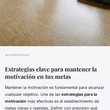
Accueil
›
Noticias
NOTICIAS
Estrategias clave para mantener la
¿Qué estrategias puedes usar
motivación en tus metas
para mantener la motivación
en la búsqueda de tus metas?
Mantener la motivación es fundamental para alcanzar
cualquier objetivo. Una de las
estrategias para la
Enzo
•
27 mayo 2025
•
6 min de lecture
motivación
más efectivas es el establecimiento de
metas claras y realistas. Definir con precisión qué