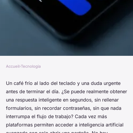
Accueil
›
Tecnología
TECNOLOGÍA
Mejores opciones de chat bot
Un café frío al lado del teclado y una duda urgente
antes de terminar el día. ¿Se puede realmente obtener
anónimo gratis: prueba Chat
una respuesta inteligente en segundos, sin rellenar
GPT
formularios, sin recordar contraseñas, sin que nada
interrumpa el flujo de trabajo? Cada vez más
José María
•
16/06/2026 16:19
•
7 min de lecture
plataformas permiten acceder a inteligencia artificial