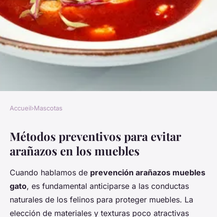
Accueil
›
Mascotas
MASCOTAS
Métodos preventivos para evitar
Trucos eficaces para proteger
arañazos en los muebles
tus muebles de los arañazos de
tu gato
Cuando hablamos de
prevención arañazos muebles
gato
, es fundamental anticiparse a las conductas
Enzo
•
27 mayo 2025
•
6 min de lecture
naturales de los felinos para proteger muebles. La
elección de materiales y texturas poco atractivas