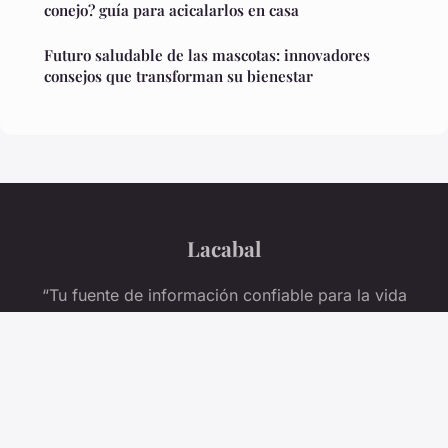
conejo? guía para acicalarlos en casa
Futuro saludable de las mascotas: innovadores
consejos que transforman su bienestar
Lacabal
“Tu fuente de información confiable para la vida
diaria”
Aviso legal
Contacto
© 2026 Lacabal. Todos los derechos reservados.