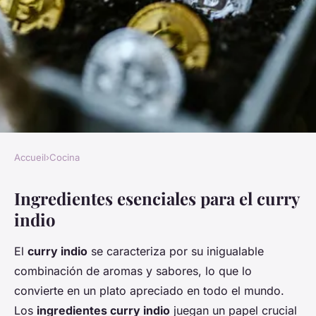
Accueil
›
Cocina
COCINA
Ingredientes esenciales para el curry
Descubre el secreto para
indio
cocinar un curry indio
auténtico en tu hogar
El
curry indio
se caracteriza por su inigualable
combinación de aromas y sabores, lo que lo
Enzo
•
27 mayo 2025
•
5 min de lecture
convierte en un plato apreciado en todo el mundo.
Los
ingredientes curry indio
juegan un papel crucial