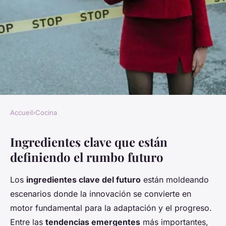
Accueil
›
Cocina
COCINA
Ingredientes clave que están
Ingredientes clave que están
definiendo el rumbo futuro
moldeando el porvenir:
descubre los elementos
Los
ingredientes clave del futuro
están moldeando
esenciales del futuro
escenarios donde la innovación se convierte en
motor fundamental para la adaptación y el progreso.
Enzo
•
27 mayo 2025
•
7 min de lecture
Entre las
tendencias emergentes
más importantes,